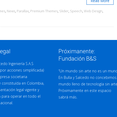
Read More
mes
,
News
,
Parallax
,
Premium Themes
,
Slider
,
Speech
,
Web Design
,
Legal
Próximanente:
Fundación B&S
cedo Ingeniería S.A.S
por acciones simplificada)
“Un mundo sin arte no es un mun
presa societaria
En Bulla y Salcedo no concebimos
 constituída en Colombia,
mundo lleno de tecnología sin arte
entación legal vigente y
Próximamente en este espacio
 para operar en todo el
sabrá más.
nacional.