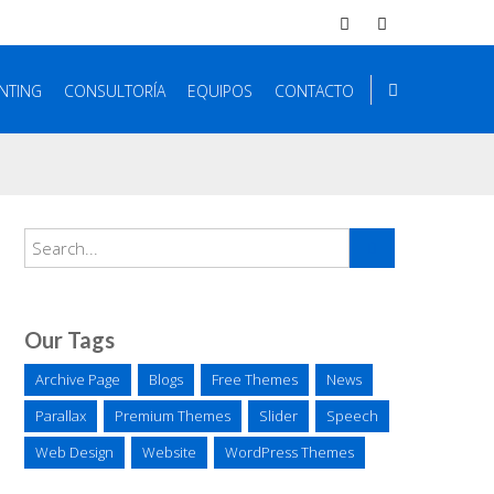
NTING
CONSULTORÍA
EQUIPOS
CONTACTO
Our Tags
Archive Page
Blogs
Free Themes
News
Parallax
Premium Themes
Slider
Speech
Web Design
Website
WordPress Themes