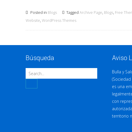
Posted in
Blogs
Tagged
Archive Page
,
Blogs
,
Free The
Website
,
WordPress Themes
Búsqueda
Aviso 
Bulla y Sal
(Sociedad 
es una em
legalmente
con repres
autorizada
territorio 